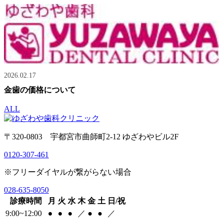
2026.02.17
金歯の価格について
ALL
〒320-0803 宇都宮市曲師町2-12 ゆざわやビル2F
0120-307-461
※フリーダイヤルが繋がらない場合
028-635-8050
診療時間
月
火
水
木
金
土
日/祝
9:00~12:00
●
●
●
／
●
●
／