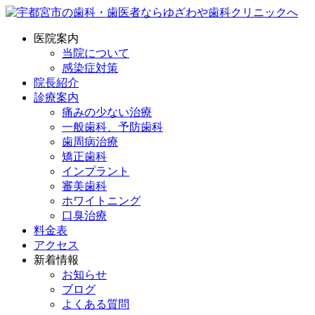
医院案内
当院について
感染症対策
院長紹介
診療案内
痛みの少ない治療
一般歯科、予防歯科
歯周病治療
矯正歯科
インプラント
審美歯科
ホワイトニング
口臭治療
料金表
アクセス
新着情報
お知らせ
ブログ
よくある質問