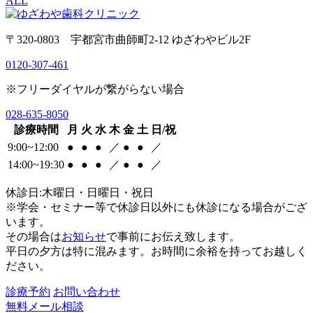
ALL
〒320-0803 宇都宮市曲師町2-12 ゆざわやビル2F
0120-307-461
※フリーダイヤルが繋がらない場合
028-635-8050
診療時間
月
火
水
木
金
土
日/祝
9:00~12:00
●
●
●
／
●
●
／
14:00~19:30
●
●
●
／
●
●
／
休診日:木曜日・日曜日・祝日
※学会・セミナー等で休診日以外にも休診になる場合がござ
います。
その場合は
お知らせ
で事前にお伝え致します。
平日の夕方は特に混みます。お時間に余裕を持ってお越しく
ださい。
診療予約
お問い合わせ
無料メール相談