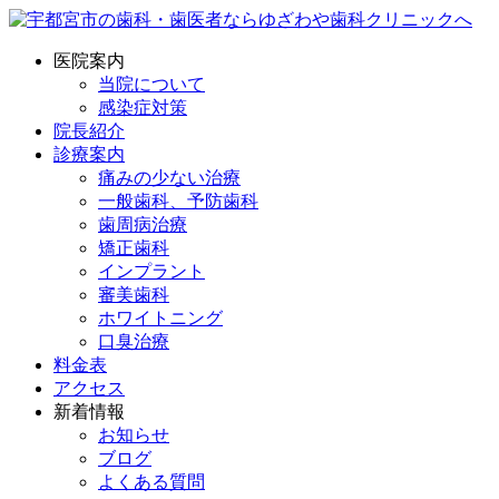
医院案内
当院について
感染症対策
院長紹介
診療案内
痛みの少ない治療
一般歯科、予防歯科
歯周病治療
矯正歯科
インプラント
審美歯科
ホワイトニング
口臭治療
料金表
アクセス
新着情報
お知らせ
ブログ
よくある質問