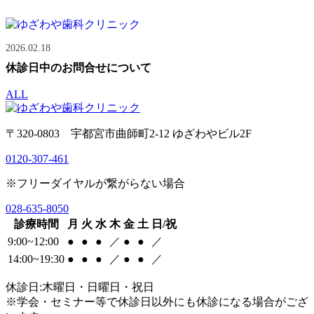
2026.02.18
休診日中のお問合せについて
ALL
〒320-0803 宇都宮市曲師町2-12 ゆざわやビル2F
0120-307-461
※フリーダイヤルが繋がらない場合
028-635-8050
診療時間
月
火
水
木
金
土
日/祝
9:00~12:00
●
●
●
／
●
●
／
14:00~19:30
●
●
●
／
●
●
／
休診日:木曜日・日曜日・祝日
※学会・セミナー等で休診日以外にも休診になる場合がござ