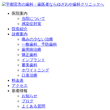
医院案内
当院について
感染症対策
院長紹介
診療案内
痛みの少ない治療
一般歯科、予防歯科
歯周病治療
矯正歯科
インプラント
審美歯科
ホワイトニング
口臭治療
料金表
アクセス
新着情報
お知らせ
ブログ
よくある質問