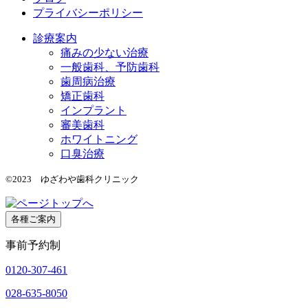
プライバシーポリシー
診療案内
痛みの少ない治療
一般歯科、予防歯科
歯周病治療
矯正歯科
インプラント
審美歯科
ホワイトニング
口臭治療
©2023 ゆざわや歯科クリニック
各種ご案内
事前予約制
0120-307-461
028-635-8050