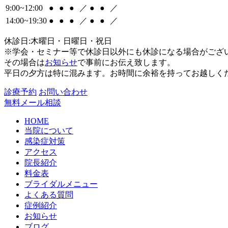
9:00~12:00
●
●
●
／
●
●
／
14:00~19:30
●
●
●
／
●
●
／
休診日:木曜日・日曜日・祝日
※学会・セミナー等で休診日以外にも休診になる場合がござ
その場合は
お知らせ
で事前にお伝え致します。
平日の夕方は特に混みます。お時間に余裕を持ってお越しく
診療予約
お問い合わせ
無料メール相談
HOME
当院について
感染症対策
アクセス
院長紹介
料金表
ブライダルメニュー
よくある質問
症例紹介
お知らせ
ブログ