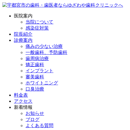
医院案内
当院について
感染症対策
院長紹介
診療案内
痛みの少ない治療
一般歯科、予防歯科
歯周病治療
矯正歯科
インプラント
審美歯科
ホワイトニング
口臭治療
料金表
アクセス
新着情報
お知らせ
ブログ
よくある質問