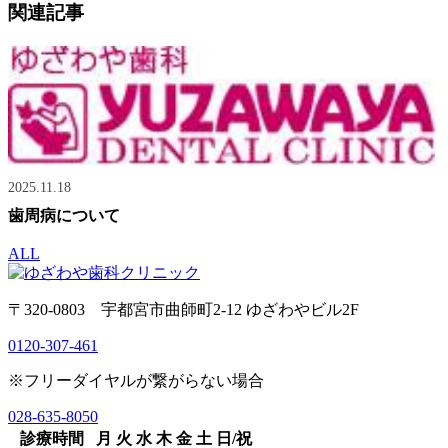
関連記事
2025.11.18
歯周病について
ALL
〒320-0803 宇都宮市曲師町2-12 ゆざわやビル2F
0120-307-461
※フリーダイヤルが繋がらない場合
028-635-8050
診療時間
月
火
水
木
金
土
日/祝