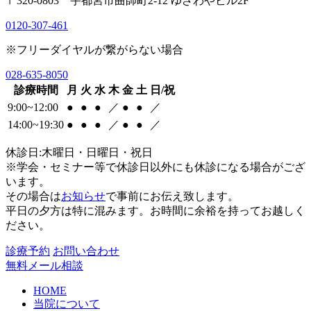
〒320-0803 宇都宮市曲師町2-12 ゆざわやビル2F
0120-307-461
※フリーダイヤルが繋がらない場合
028-635-8050
診療時間
月
火
水
木
金
土
日/祝
9:00~12:00
●
●
●
／
●
●
／
14:00~19:30
●
●
●
／
●
●
／
休診日:木曜日・日曜日・祝日
※学会・セミナー等で休診日以外にも休診になる場合がござ
います。
その場合は
お知らせ
で事前にお伝え致します。
平日の夕方は特に混みます。お時間に余裕を持ってお越しく
ださい。
診療予約
お問い合わせ
無料メール相談
HOME
当院について