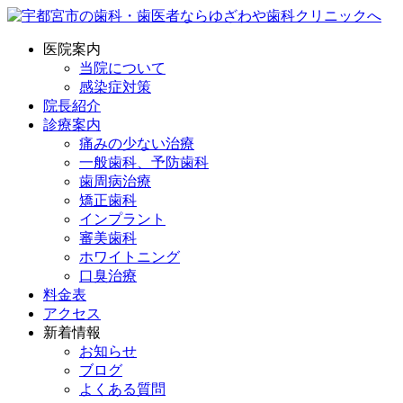
医院案内
当院について
感染症対策
院長紹介
診療案内
痛みの少ない治療
一般歯科、予防歯科
歯周病治療
矯正歯科
インプラント
審美歯科
ホワイトニング
口臭治療
料金表
アクセス
新着情報
お知らせ
ブログ
よくある質問